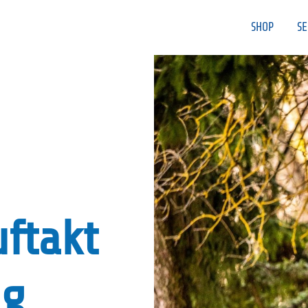
SHOP
SE
ftakt
ng