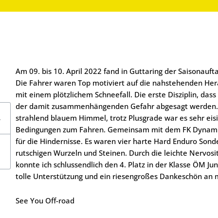
Am 09. bis 10. April 2022 fand in Guttaring der Saisonauft
Die Fahrer waren Top motiviert auf die nahstehenden Hera
mit einem plötzlichem Schneefall. Die erste Disziplin, da
der damit zusammenhängenden Gefahr abgesagt werden. A
strahlend blauem Himmel, trotz Plusgrade war es sehr eisi
Bedingungen zum Fahren. Gemeinsam mit dem FK Dynamic
für die Hindernisse. Es waren vier harte Hard Enduro Son
rutschigen Wurzeln und Steinen. Durch die leichte Nervosi
konnte ich schlussendlich den 4. Platz in der Klasse ÖM Ju
tolle Unterstützung und ein riesengroßes Dankeschön an 
See You Off-road