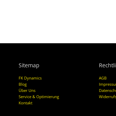
Sitemap
Rechtl
FK Dynamics
AGB
Blog
Impress
Über Uns
Datensch
Service & Optimierung
Widerruf
Kontakt