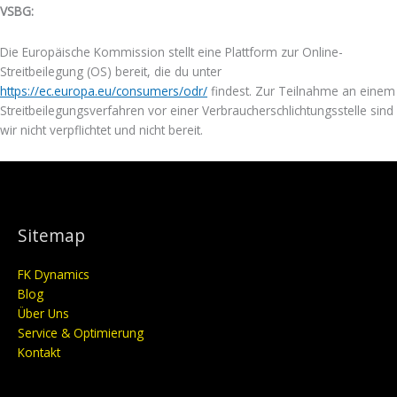
VSBG:
Die Europäische Kommission stellt eine Plattform zur Online-
Streitbeilegung (OS) bereit, die du unter
https://ec.europa.eu/consumers/odr/
findest. Zur Teilnahme an einem
Streitbeilegungsverfahren vor einer Verbraucherschlichtungsstelle sind
wir nicht verpflichtet und nicht bereit.
Sitemap
FK Dynamics
Blog
Über Uns
Service & Optimierung
Kontakt